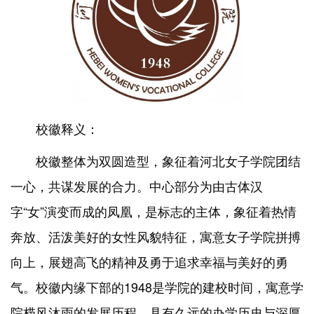
校徽释义：
校徽整体为双圆造型，象征着河北女子学院团结
一心，共谋发展的合力。中心部分为由古体汉
字“女”演变而成的凤凰，是标志的主体，象征着热情
奔放、活泼美好的女性风貌特征，寓意女子学院拼搏
向上，展翅高飞的精神及勇于追求幸福与美好的勇
气。校徽内缘下部的1948是学院的建校时间，寓意学
院栉风沐雨的发展历程，具有久远的办学历史与深厚