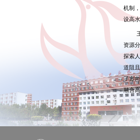
机制
设高
资源
探索
道阻
了方
融合